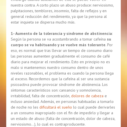
nuestra contra. A corto plazo un abuso produce: nerviosismo,
palpitaciones, temblores, insomnio, falta de reflejos y en
general reducción del rendimiento, ya que la persona al
estar inquieta se dispersa mucho más.
1- Aumento de la tolerancia y síndrome de abstinencia
:
Según la persona se va acostumbrando a tomar cafeína
su
cuerpo se va habituando y se vuelve más tolerante
. Por
eso, es normal que tras llevar un tiempo de consumo diario
las personas aumenten gradualmente el consumo de café
diario para mejorar el rendimiento. Esto en principio no es
malo si mantenemos nuestro consumo dentro de unos
niveles razonables, el problema es cuando la persona llega
al exceso. Recordemos que la cafeína al ser una sustancia
psicoactiva puede provocar síndrome de abstinencia. Los
síntomas característicos son: cansancio y somnolencia,
irritabilidad, falta de concentración,
dolores de cabeza
e
incluso ansiedad. Además, en personas habituadas a tomarlo
de noche no les
dificultará el sueño
lo cual puede derivarles
a un consumo inapropiado con el fin de impedirlo y llegar a
un estado de abuso (falta de concentración, dolor de cabeza,
nerviosismo…), lo cual es contraproducente.