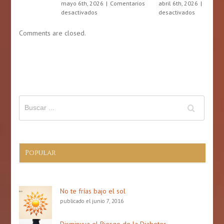
La
Cr
abril 6th, 2026
|
Comentarios
Ciencia
en
desactivados
jul
Detrás
Día
des
de
de
Comments are closed.
lo
la
que
Actividad
Comemos
Física
en
Puerto
Rico:
6
de
abril
de
2026
Popular
No te frías bajo el sol
publicado el junio 7, 2016