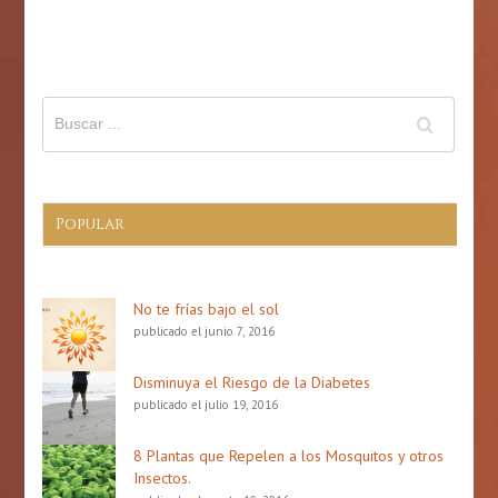
de
derrame
cerebral
(Stroke)
Popular
No te frías bajo el sol
publicado el junio 7, 2016
Disminuya el Riesgo de la Diabetes
publicado el julio 19, 2016
8 Plantas que Repelen a los Mosquitos y otros
Insectos.
publicado el agosto 10, 2016