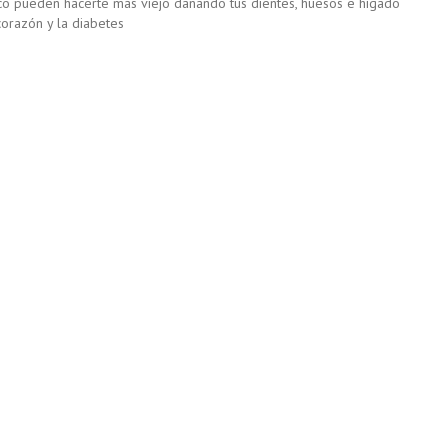
ico pueden hacerte más viejo dañando tus dientes, huesos e hígado
corazón y la diabetes