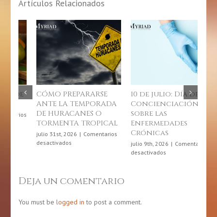
Artículos Relacionados
SE
10 de julio: Día de
Junio, mes de la
RADA
Concienciación
gastronomía
O
sobre las
puertorriqueña
ICAL
Enfermedades
junio 4th, 2026
|
Comentarios
Crónicas
en
desactivados
tarios
Junio,
julio 9th, 2026
|
Comentarios
mes
en
desactivados
de
SE
10
la
de
gastronomía
julio:
Deja un comentario
puertorriqueña
DA
Día
de
ES
Concienciación
You must be
logged in
to post a comment.
sobre