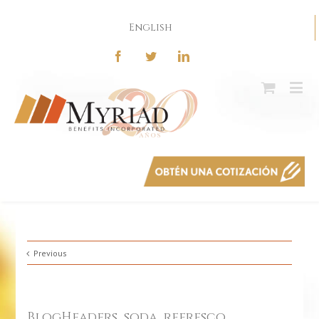
English
Previous
BlogHeaders_soda_refresco