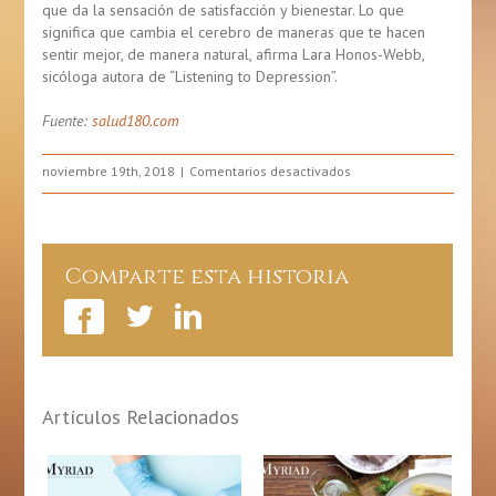
que da la sensación de satisfacción y bienestar. Lo que
significa que cambia el
cerebro
de maneras que te hacen
sentir mejor, de manera natural, afirma Lara Honos-Webb,
sicóloga autora de “Listening to Depression”.
Fuente:
salud180.com
en
noviembre 19th, 2018
Comentarios desactivados
5
Formas
En
Que
Comparte esta historia
Ser
Amable
Mejora
Tu
Salud
Artículos Relacionados