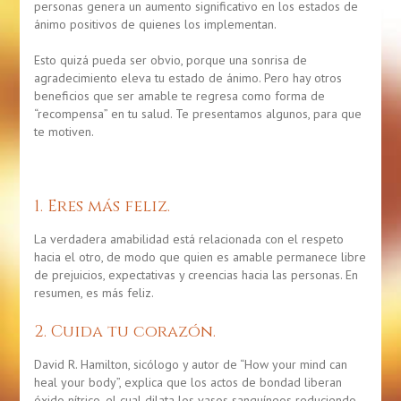
personas genera un aumento significativo en los
estados de
ánimo
positivos de quienes los implementan.
Esto quizá pueda ser obvio, porque una sonrisa de
agradecimiento eleva tu
estado de ánimo
. Pero hay otros
beneficios que ser
amable
te regresa como forma de
“recompensa” en tu
salud
. Te presentamos algunos, para que
te motiven.
1. Eres más feliz.
La verdadera
amabilidad
está relacionada con el respeto
hacia el otro, de modo que quien es amable permanece libre
de prejuicios, expectativas y creencias hacia las personas. En
resumen, es más
feliz
.
2. Cuida tu corazón.
David R. Hamilton, sicólogo y autor de “How your mind can
heal your body”, explica que los actos de bondad liberan
óxido nítrico
, el cual dilata los vasos sanguíneos reduciendo