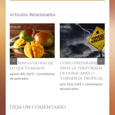
Artículos Relacionados
La Ciencia Detrás de
CÓMO PREPARARSE
10 
lo que Comemos
ANTE LA TEMPORADA
Co
DE HURACANES O
so
agosto 4th, 2026
|
Comentarios
TORMENTA TROPICAL
En
en
desactivados
La
Cr
julio 31st, 2026
|
Comentarios
Ciencia
en
desactivados
juli
Detrás
CÓMO
des
de
PREPARARSE
lo
ANTE
Deja un comentario
que
LA
Comemos
TEMPORADA