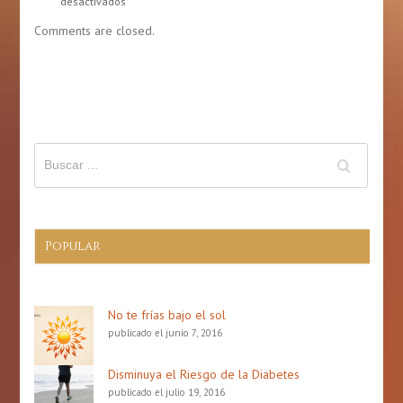
de
mes
Comments are closed.
la
de
gastronomía
la
puertorriqueña
prevención
de
derrame
cerebral
(Stroke)
Popular
No te frías bajo el sol
publicado el junio 7, 2016
Disminuya el Riesgo de la Diabetes
publicado el julio 19, 2016