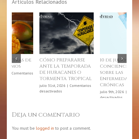
Artículos Relacionados
 PREPARARSE
10 de julio: Día de
Junio, mes de
 LA TEMPORADA
Concienciación
gastronomí
URACANES O
sobre las
puertorriq
ENTA TROPICAL
Enfermedades
junio 4th, 2026
|
C
Crónicas
en
desactivados
t, 2026
|
Comentarios
Junio,
en
vados
julio 9th, 2026
|
Comentarios
mes
CÓMO
en
desactivados
de
PREPARARSE
10
la
ANTE
de
gastr
LA
julio:
Deja un comentario
puert
TEMPORADA
Día
DE
de
HURACANES
Concienciación
You must be
logged in
to post a comment.
O
sobre