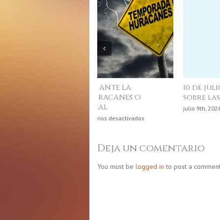
Junio, mes de la gastronomía
puertorriqueña
e
junio 4th, 2026
|
Comentarios desactivados
Ju
m
d
Deja un comentario
la
g
You must be
logged in
to post a comment
p