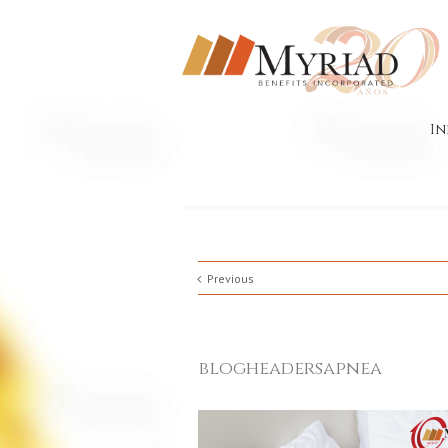
In
Previous
blogheadersapnea