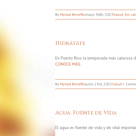
By
Myriad Benefits
mayo 30th, 2023
Salud
,
Sin ca
Hidrátate
En Puerto Rico la temporada más calurosa 
CONOCE MÁS
By
Myriad Benefits
junio 23rd, 2022
Salud
Comen
Agua: Fuente de Vida
El agua es fuente de vida y de vital importa