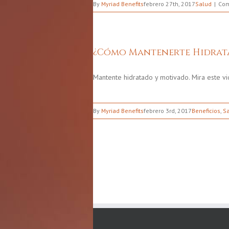
By
Myriad Benefits
febrero 27th, 2017
Salud
Com
¿Cómo Mantenerte Hidrat
Mantente hidratado y motivado. Mira este
By
Myriad Benefits
febrero 3rd, 2017
Beneficios
,
S