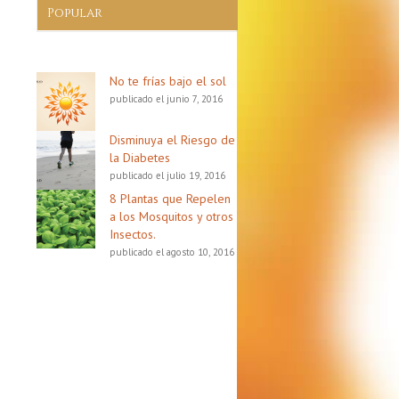
Popular
No te frías bajo el sol
publicado el junio 7, 2016
Disminuya el Riesgo de
la Diabetes
publicado el julio 19, 2016
8 Plantas que Repelen
a los Mosquitos y otros
Insectos.
publicado el agosto 10, 2016