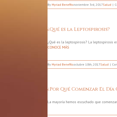
By
Myriad Benefits
noviembre 3rd, 2017
Salud
C
¿Qué es la Leptospirosis?
¿Qué es la leptospirosis? La leptospirosis
CONOCE MÁS
By
Myriad Benefits
octubre 10th, 2017
Salud
Com
¿Por Qué Comenzar El Día 
La mayoría hemos escuchado que comenzar 