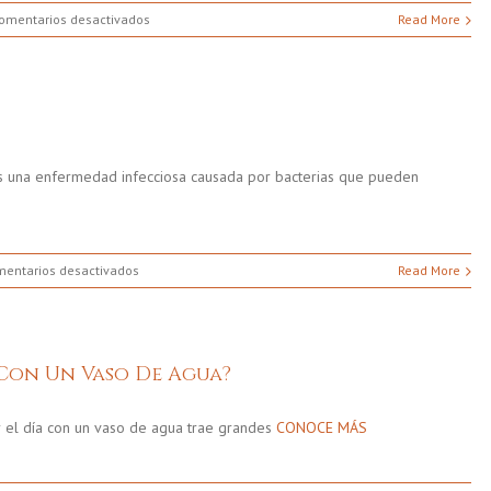
en
omentarios desactivados
Read More
Cómo
Desinfectar
El
Agua
 es una enfermedad infecciosa causada por bacterias que pueden
en
entarios desactivados
Read More
¿Qué
es
la
Leptospirosis?
Con Un Vaso De Agua?
el día con un vaso de agua trae grandes
CONOCE MÁS