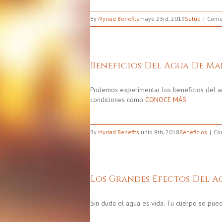
By
Myriad Benefits
mayo 23rd, 2019
Salud
Come
Beneficios Del Agua De Ma
Podemos experimentar los beneficios del a
condiciones como
CONOCE MÁS
By
Myriad Benefits
junio 8th, 2018
Beneficios
Co
Los Grandes Efectos Del A
Sin duda el agua es vida. Tu cuerpo se pu