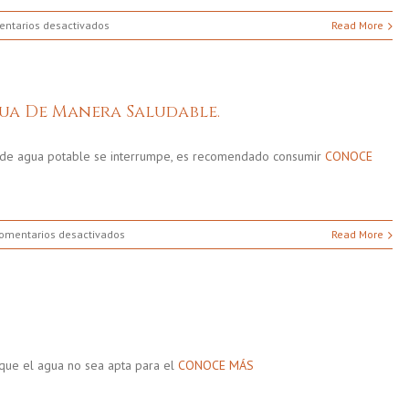
en
ntarios desactivados
Read More
Los
Grandes
Efectos
Del
ua De Manera Saludable.
Agua
En
Tu
 de agua potable se interrumpe, es recomendado consumir
CONOCE
Cuerpo
en
omentarios desactivados
Read More
Datos
Para
Consumir
El
Agua
De
Manera
 que el agua no sea apta para el
CONOCE MÁS
Saludable.