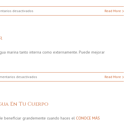
en
ntarios desactivados
Read More
Agua:
Fuente
de
Vida
r
gua marina tanto interna como externamente. Puede mejorar
en
mentarios desactivados
Read More
Beneficios
Del
Agua
De
gua En Tu Cuerpo
Mar
ede beneficiar grandemente cuando haces el
CONOCE MÁS