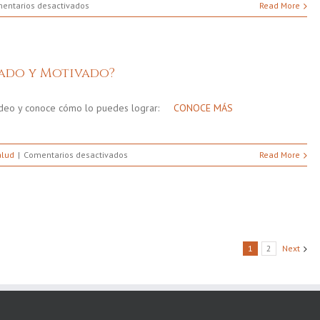
en
entarios desactivados
Read More
¿Por
Qué
Comenzar
El
ado y Motivado?
Día
Con
Un
 video y conoce cómo lo puedes lograr:
CONOCE MÁS
Vaso
De
Agua?
en
alud
Comentarios desactivados
Read More
¿Cómo
Mantenerte
Hidratado
y
Motivado?
1
2
Next