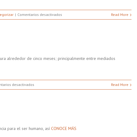
en
tegorizar
Comentarios desactivados
Read More
Agua
para el
calor
dura alrededor de cinco meses; principalmente entre mediados
en
tarios desactivados
Read More
Hidrátate
ncia para el ser humano, así
CONOCE MÁS