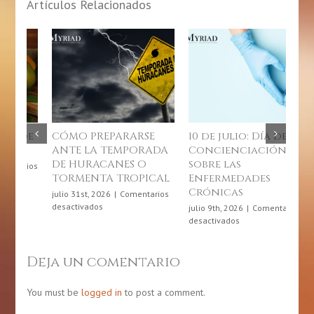
Artículos Relacionados
RSE
10 de julio: Día de
Junio, mes de la
ORADA
Concienciación
gastronomía
 O
sobre las
puertorriqueña
OPICAL
Enfermedades
junio 4th, 2026
|
Comentarios
Crónicas
en
desactivados
entarios
Junio,
julio 9th, 2026
|
Comentarios
mes
en
desactivados
de
ARSE
10
la
de
gastronomía
julio:
Deja un comentario
puertorriqueña
ADA
Día
de
NES
Concienciación
You must be
logged in
to post a comment.
sobre