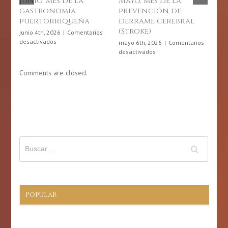
Junio, mes de la
Mayo, mes de la
Dí
gastronomía
prevención de
Fí
puertorriqueña
derrame cerebral
Ri
(Stroke)
20
junio 4th, 2026
|
Comentarios
en
desactivados
mayo 6th, 2026
|
Comentarios
abr
Junio,
en
desactivados
des
mes
Mayo,
de
mes
Comments are closed.
la
de
gastronomía
la
puertorriqueña
prevención
de
derrame
cerebral
(Stroke)
Popular