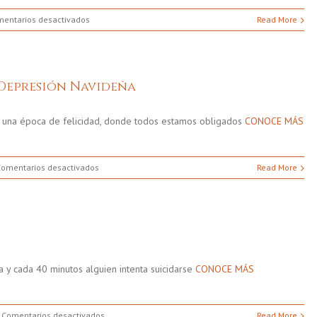
en
entarios desactivados
Read More
Depresión:
la
importancia
de
 Depresión Navideña
la
detección
temprana
una época de felicidad, donde todos estamos obligados
CONOCE MÁS
en
Comentarios desactivados
Read More
Consejos
Para
Prevenir
La
Depresión
Navideña
a y cada 40 minutos alguien intenta suicidarse
CONOCE MÁS
en
Comentarios desactivados
Read More