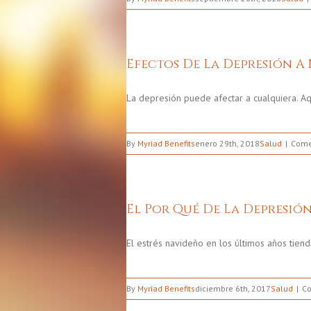
Efectos De La Depresión A
La depresión puede afectar a cualquiera. A
By
Myriad Benefits
enero 29th, 2018
Salud
Come
El Por Qué De La Depresió
El estrés navideño en los últimos años tien
By
Myriad Benefits
diciembre 6th, 2017
Salud
Co