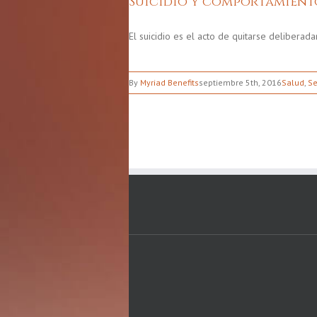
Suicidio y comportamient
El suicidio es el acto de quitarse deliberad
By
Myriad Benefits
septiembre 5th, 2016
Salud
,
Se