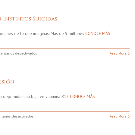
Por
Qué
De
 Instintos Suicidas
La
Depresión
Navideña
omunes de lo que imaginas. Más de 9 millones
CONOCE MÁS
en
entarios desactivados
Read More
Signos
De
Una
Persona
esión
Con
Instintos
Suicidas
o o deprimido, una baja en vitamina B12
CONOCE MÁS
en
tarios desactivados
Read More
5
Detonantes
Para