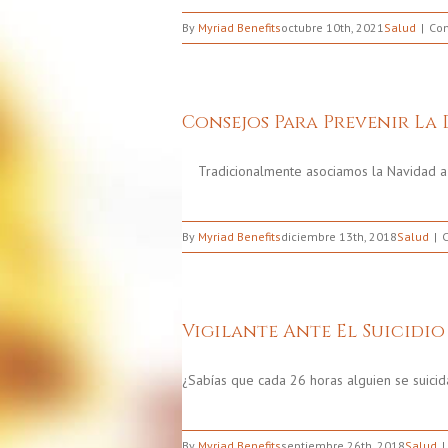
By
Myriad Benefits
octubre 10th, 2021
Salud
Com
Consejos Para Prevenir La
Tradicionalmente asociamos la Navidad a 
By
Myriad Benefits
diciembre 13th, 2018
Salud
Vigilante Ante El Suicidio
¿Sabías que cada 26 horas alguien se suicid
By
Myriad Benefits
septiembre 26th, 2018
Salud