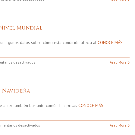
Vigilante
Ante
El
Suicidio
 Nivel Mundial
quí algunos datos sobre cómo esta condición afecta al
CONOCE MÁS
en
ntarios desactivados
Read More
Efectos
De
La
Depresión
n Navideña
A
Nivel
Mundial
de a ser también bastante común. Las prisas
CONOCE MÁS
en
mentarios desactivados
Read More
El