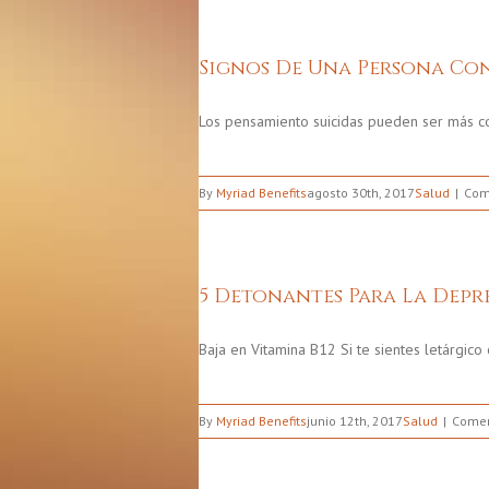
Signos De Una Persona Con
Los pensamiento suicidas pueden ser más c
By
Myriad Benefits
agosto 30th, 2017
Salud
Com
5 Detonantes Para La Depr
Baja en Vitamina B12 Si te sientes letárgic
By
Myriad Benefits
junio 12th, 2017
Salud
Comen