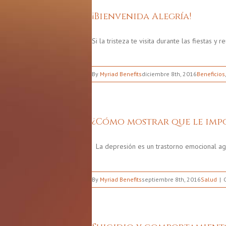
¡Bienvenida Alegría!
Si la tristeza te visita durante las fiestas 
By
Myriad Benefits
diciembre 8th, 2016
Beneficios
¿Cómo mostrar que le impo
La depresión es un trastorno emocional ag
By
Myriad Benefits
septiembre 8th, 2016
Salud