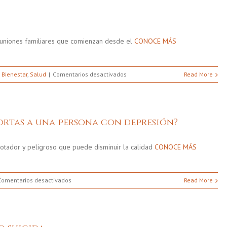
La
Depresión
y reuniones familiares que comienzan desde el
CONOCE MÁS
en
,
Bienestar
,
Salud
Comentarios desactivados
Read More
¡Bienvenida
Alegría!
rtas a una persona con depresión?
otador y peligroso que puede disminuir la calidad
CONOCE MÁS
en
Comentarios desactivados
Read More
¿Cómo
mostrar
que
le