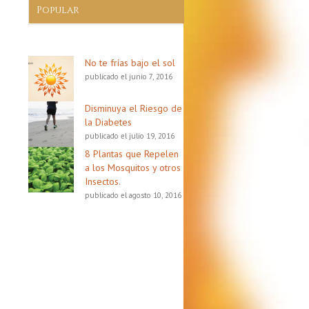
Popular
No te frías bajo el sol
publicado el junio 7, 2016
Disminuya el Riesgo de
la Diabetes
publicado el julio 19, 2016
8 Plantas que Repelen
a los Mosquitos y otros
Insectos.
publicado el agosto 10, 2016